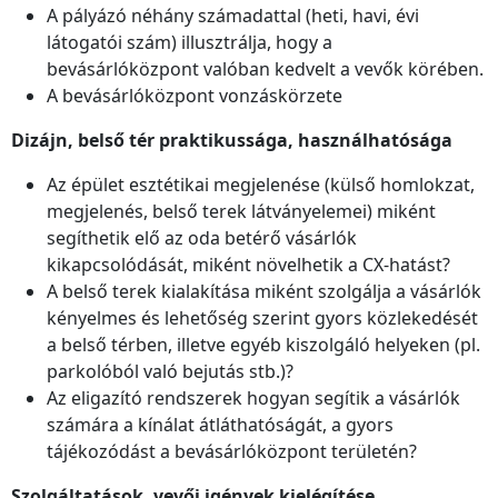
A pályázó néhány számadattal (heti, havi, évi
látogatói szám) illusztrálja, hogy a
bevásárlóközpont valóban kedvelt a vevők körében.
A bevásárlóközpont vonzáskörzete
Dizájn, belső tér praktikussága, használhatósága
Az épület esztétikai megjelenése (külső homlokzat,
megjelenés, belső terek látványelemei) miként
segíthetik elő az oda betérő vásárlók
kikapcsolódását, miként növelhetik a CX-hatást?
A belső terek kialakítása miként szolgálja a vásárlók
kényelmes és lehetőség szerint gyors közlekedését
a belső térben, illetve egyéb kiszolgáló helyeken (pl.
parkolóból való bejutás stb.)?
Az eligazító rendszerek hogyan segítik a vásárlók
számára a kínálat átláthatóságát, a gyors
tájékozódást a bevásárlóközpont területén?
Szolgáltatások, vevői igények kielégítése