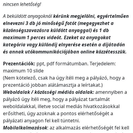
nincsen lehetőség!
A beküldött anyagoknál
kérünk megjelölni, egyértelműen
elnevezni 3 db jó minőségű fotót (megegyezhet a
közönségszavazásra küldött anyaggal) és 1 db
maximum 1 perces videót. Ezeket az anyagokat
kategória vagy különdíj elnyerése esetén a díjátadón
és annak utókommunikációjában online közzétesszük.
Prezentációk:
ppt, pdf formátumban. Terjedelem:
maximum 10 slide
(Nem kötelező, csak ha úgy ítéli meg a pályázó, hogy a
prezentáció jobban alátámasztja a leírtakat.)
Weboldalak / közösségi médiás oldalak:
amennyiben a
pályázó úgy ítéli meg, hogy a pályázat tartalmát
weboldalakkal, illetve social mediás hivatkozásokkal
erősítheti, úgy azoknak a pontos elérhetőségét a
pályázati anyagon fel kell tüntetni.
Mobilalkalmazások
: az alkalmazás elérhetőségét fel kell