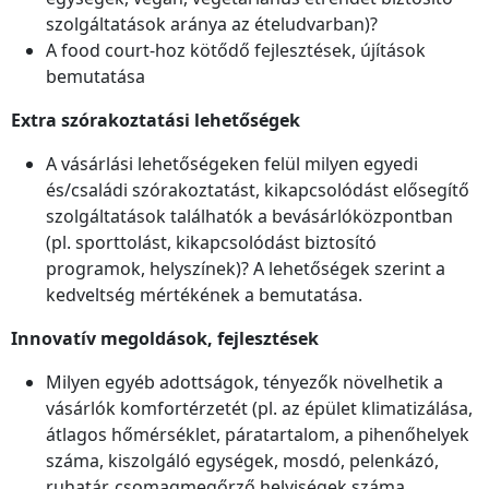
szolgáltatások aránya az ételudvarban)?
A food court-hoz kötődő fejlesztések, újítások
bemutatása
Extra szórakoztatási lehetőségek
A vásárlási lehetőségeken felül milyen egyedi
és/családi szórakoztatást, kikapcsolódást elősegítő
szolgáltatások találhatók a bevásárlóközpontban
(pl. sporttolást, kikapcsolódást biztosító
programok, helyszínek)? A lehetőségek szerint a
kedveltség mértékének a bemutatása.
Innovatív megoldások, fejlesztések
Milyen egyéb adottságok, tényezők növelhetik a
vásárlók komfortérzetét (pl. az épület klimatizálása,
átlagos hőmérséklet, páratartalom, a pihenőhelyek
száma, kiszolgáló egységek, mosdó, pelenkázó,
ruhatár, csomagmegőrző helyiségek száma,