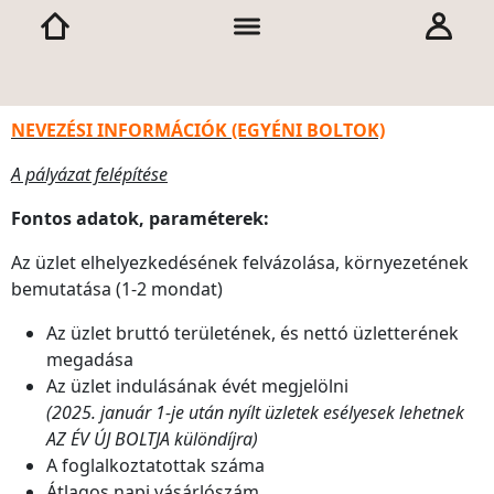
NEVEZÉSI INFORMÁCIÓK (EGYÉNI BOLTOK)
A pályázat felépítése
Fontos adatok, paraméterek:
Az üzlet elhelyezkedésének felvázolása, környezetének
bemutatása (1-2 mondat)
Az üzlet bruttó területének, és nettó üzletterének
megadása
Az üzlet indulásának évét megjelölni
(2025. január 1-je után nyílt üzletek esélyesek lehetnek
AZ ÉV ÚJ BOLTJA különdíjra)
A foglalkoztatottak száma
Átlagos napi vásárlószám