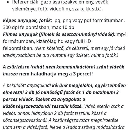
Referenciák igazolása (szakvélemény, vevők
véleménye, fotó, videofilm, szakcikk stb.),
Képes anyagok, fotók:
jpg, png vagy pdf formátumban,
300 dpi felbontásban, max 10 db
Filmes anyagok (filmek és esettanulmányi videók):
mp4
formátumban, kizárólag hd vagy full HD
felbontásban.
(Nem kötelező, de célszerű, mert egy jó videó
látványosabban be tud mutatni egy üzletet, mint a fotók.)
A zsűrizésre (tehát nem kommunikációra) szánt videók
hossza
nem haladhatja meg a 3 percet!
A beküldött anyagoknál
kérünk megjelölni, egyértelműen
elnevezni 3 db jó minőségű fotót és 1 db maximum 3
perces videót. Ezeket az anyagokat a
közönségszavazásnál tesszük közzé.
Videó esetén csak a
videót, annak hiányában 2 db fotót teszünk közzé a
közönségszavazásnál. A közönségszavazás meghirdetése
után sem a videó/fotó, illetve a leadott szöveg módosítására