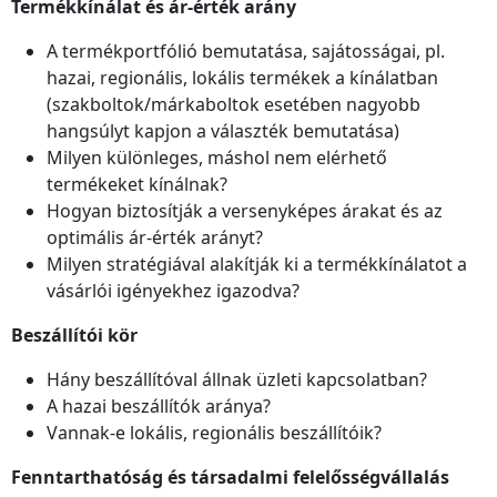
Termékkínálat és ár-érték arány
A termékportfólió bemutatása, sajátosságai, pl.
hazai, regionális, lokális termékek a kínálatban
(szakboltok/márkaboltok esetében nagyobb
hangsúlyt kapjon a választék bemutatása)
Milyen különleges, máshol nem elérhető
termékeket kínálnak?
Hogyan biztosítják a versenyképes árakat és az
optimális ár-érték arányt?
Milyen stratégiával alakítják ki a termékkínálatot a
vásárlói igényekhez igazodva?
Beszállítói kör
Hány beszállítóval állnak üzleti kapcsolatban?
A hazai beszállítók aránya?
Vannak-e lokális, regionális beszállítóik?
Fenntarthatóság és társadalmi felelősségvállalás