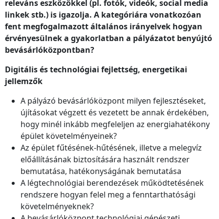
releváns eszközökkel (pl. fotók, videók, social media
linkek stb.) is igazolja. A kategóriára vonatkozóan
fent megfogalmazott általános irányelvek hogyan
érvényesülnek a gyakorlatban a pályázatot benyújtó
bevásárlóközpontban?
Digitális és technológiai fejlettség, energetikai
jellemzők
A pályázó bevásárlóközpont milyen fejlesztéseket,
újításokat végzett és vezetett be annak érdekében,
hogy minél inkább megfeleljen az energiahatékony
épület követelményeinek?
Az épület fűtésének-hűtésének, illetve a melegvíz
előállításának biztosítására használt rendszer
bemutatása, hatékonyságának bemutatása
A légtechnológiai berendezések működtetésének
rendszere hogyan felel meg a fenntarthatósági
követelményeknek?
A bevásárlóközpont technológiai gépészeti