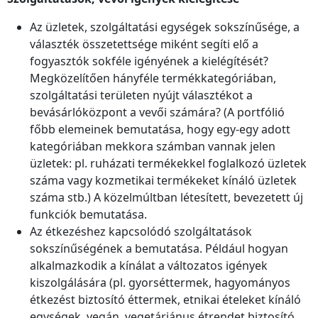
Az üzletek, szolgáltatási egységek sokszínűsége, a
választék összetettsége miként segíti elő a
fogyasztók sokféle igényének a kielégítését?
Megközelítően hányféle termékkategóriában,
szolgáltatási területen nyújt választékot a
bevásárlóközpont a vevői számára? (A portfólió
főbb elemeinek bemutatása, hogy egy-egy adott
kategóriában mekkora számban vannak jelen
üzletek: pl. ruházati termékekkel foglalkozó üzletek
száma vagy kozmetikai termékeket kínáló üzletek
száma stb.) A közelmúltban létesített, bevezetett új
funkciók bemutatása.
Az étkezéshez kapcsolódó szolgáltatások
sokszínűségének a bemutatása. Például hogyan
alkalmazkodik a kínálat a változatos igények
kiszolgálására (pl. gyorséttermek, hagyományos
étkezést biztosító éttermek, etnikai ételeket kínáló
egységek, vegán, vegetáriánus étrendet biztosító