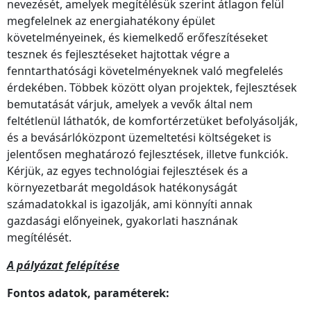
nevezését, amelyek megítélésük szerint átlagon felül
megfelelnek az energiahatékony épület
követelményeinek, és kiemelkedő erőfeszítéseket
tesznek és fejlesztéseket hajtottak végre a
fenntarthatósági követelményeknek való megfelelés
érdekében. Többek között olyan projektek, fejlesztések
bemutatását várjuk, amelyek a vevők által nem
feltétlenül láthatók, de komfortérzetüket befolyásolják,
és a bevásárlóközpont üzemeltetési költségeket is
jelentősen meghatározó fejlesztések, illetve funkciók.
Kérjük, az egyes technológiai fejlesztések és a
környezetbarát megoldások hatékonyságát
számadatokkal is igazolják, ami könnyíti annak
gazdasági előnyeinek, gyakorlati hasznának
megítélését.
A pályázat felépítése
Fontos adatok, paraméterek: