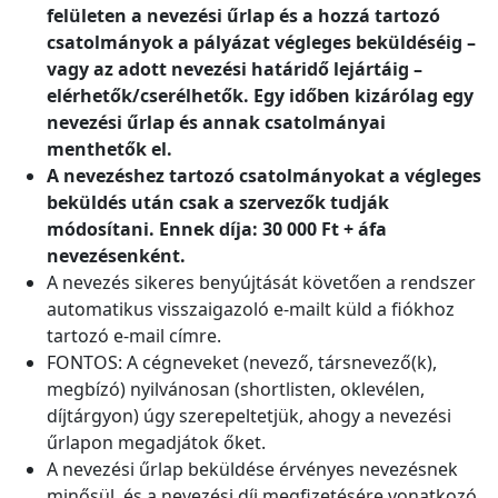
felületen a nevezési űrlap és a hozzá tartozó
csatolmányok a pályázat végleges beküldéséig –
vagy az adott nevezési határidő lejártáig –
elérhetők/cserélhetők. Egy időben kizárólag egy
nevezési űrlap és annak csatolmányai
menthetők el.
A nevezéshez tartozó csatolmányokat a végleges
beküldés után csak a szervezők tudják
módosítani. Ennek díja: 30 000 Ft + áfa
nevezésenként.
A nevezés sikeres benyújtását követően a rendszer
automatikus visszaigazoló e-mailt küld a fiókhoz
tartozó e-mail címre.
FONTOS: A cégneveket (nevező, társnevező(k),
megbízó) nyilvánosan (shortlisten, oklevélen,
díjtárgyon) úgy szerepeltetjük, ahogy a nevezési
űrlapon megadjátok őket.
A nevezési űrlap beküldése érvényes nevezésnek
minősül, és a nevezési díj megfizetésére vonatkozó